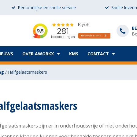
Persoonlijke en snelle service
Snelle leveri
BE
Be
IEUWS
OVER AWORKX
KMS
CONTACT
ng
/
Halfgelaatsmaskers
alfgelaatsmaskers
fgelaatsmaskers zijn er in onderhoudsvrije of niet onderho
n kant en klaar en kunnen voor bepaalde toepassingen erg 