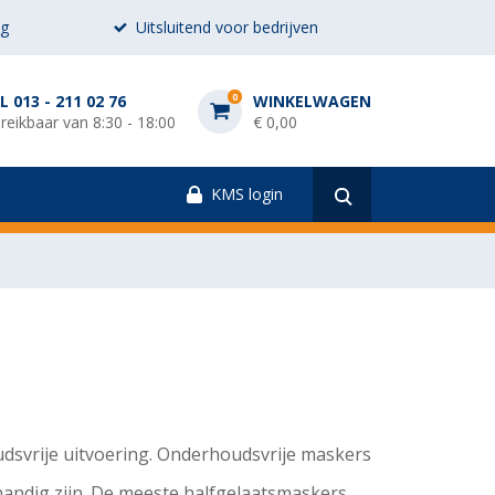
ng
Uitsluitend voor bedrijven
0
L 013 - 211 02 76
WINKELWAGEN
reikbaar van 8:30 - 18:00
€
0,00
KMS login
udsvrije uitvoering. Onderhoudsvrije maskers
handig zijn. De meeste halfgelaatsmaskers