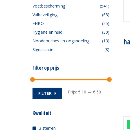
Voetbescherming
(541)
Valbeveiliging
(63)
EHBO
(25)
Hygiene en huid
(30)
ha
Nooddouches en oogspoeling
(13)
Signalisatie
(8)
Filter op prijs
Min.
Max.
Prijs:
€ 10
—
€ 50
FILTER
prijs
prijs
Kwaliteit
3 sterren