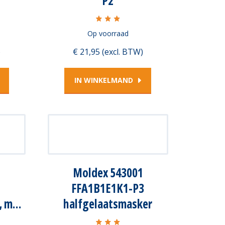
P2
Op voorraad
)
€ 21,95 (excl. BTW)
IN WINKELMAND
1
Moldex 543001
FFA1B1E1K1-P3
, m…
halfgelaatsmasker