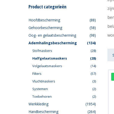
Product categorieën
zij
ben
Hoofdbescherming
(88)
bel
Gehoorbescherming
(58)
wor
Oog- en gelaatsbescherming
(98)
Ademhalingsbescherming
(134)
Stofmaskers
(28)
Halfgelaatsmaskers
(28)
Volgelaatsmaskers
(14)
Filters
(57)
Vluchtmaskers
(3)
Systemen
(2)
Toebehoren
(2)
Werkkleding
(1954)
Handbescherming
(264)