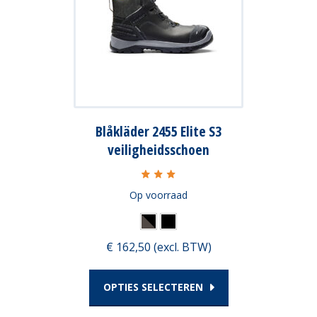
meerdere
variaties.
Deze
optie
kan
Blåkläder 2455 Elite S3
gekozen
veiligheidsschoen
worden
op
Op voorraad
de
productpagina
€ 162,50 (excl. BTW)
OPTIES SELECTEREN