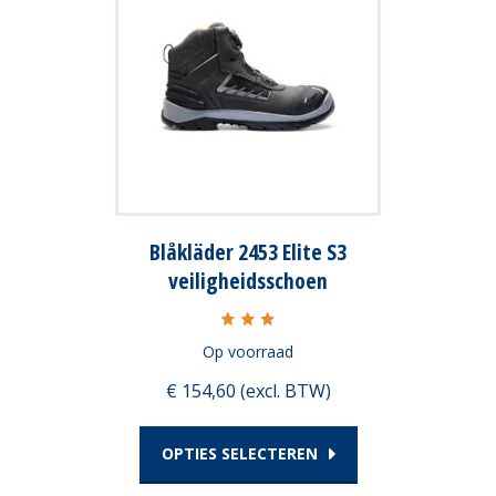
heeft
meerdere
variaties.
Deze
optie
kan
Blåkläder 2453 Elite S3
gekozen
veiligheidsschoen
worden
op
Op voorraad
de
€ 154,60 (excl. BTW)
productpagina
OPTIES SELECTEREN