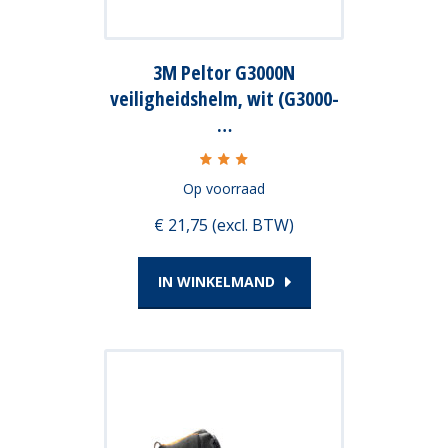
Bekijk alle producten uit de
Blåkläder MULTINORM
collectie
.
3M Peltor G3000N
veiligheidshelm, wit (G3000-
…
Bekijk alle
Blåkläder producten
in ons assortiment.
Op voorraad
€ 21,75 (excl. BTW)
IN WINKELMAND
Dit
product
heeft