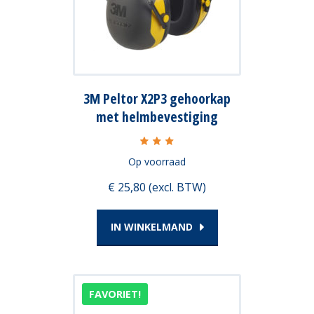
3M Peltor X2P3 gehoorkap
met helmbevestiging
Op voorraad
€ 25,80 (excl. BTW)
IN WINKELMAND
Dit
FAVORIET!
product