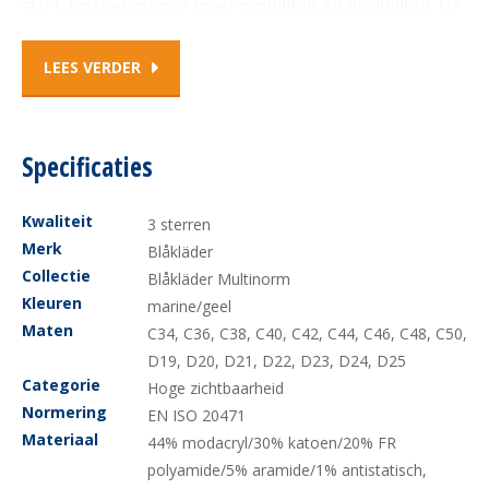
stretchpanelen voor meer mobiliteit en flexibiliteit. De
stof is inherent met een hoge slijtvastheid.
LEES VERDER
CORDURA®/Kevlar®/Protal®-versterking op knie-,
duimstok- mes- en beenzak met ruimte voor telefoon.
Bijzonder geschikt voor bijvoorbeeld elektriciens en
Specificaties
vergelijkbare beroepscategorieën. Gecertificeerd
Kwaliteit
3 sterren
volgens EN 14404, EN 1149-5, EN ISO 20471, EN ISO
Merk
Blåkläder
11612, IEC 61482-2. Arc-klasse: 10,7 cal/cm² (van
Collectie
Blåkläder Multinorm
Kleuren
marine/geel
toepassing op het stretchmateriaal). EN 14404: 2004 +
Maten
C34, C36, C38, C40, C42, C44, C46, C48, C50,
A1: 2010 samen met kniebeschermers 4027 en 4057.
D19, D20, D21, D22, D23, D24, D25
Categorie
Ook verkrijgbaar in herenmodel 1787.
Hoge zichtbaarheid
Normering
EN ISO 20471
Materiaal
44% modacryl/30% katoen/20% FR
FUNCTIONALITEIT:
olie-, vuil- en waterafstotend
polyamide/5% aramide/1% antistatisch,