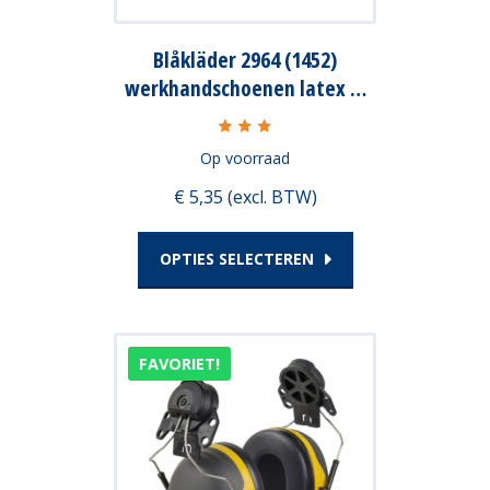
productpagina
heeft
Blåkläder 2964 (1452)
meerdere
werkhandschoenen latex …
variaties.
Deze
Op voorraad
optie
€ 5,35 (excl. BTW)
kan
gekozen
OPTIES SELECTEREN
worden
op
FAVORIET!
de
productpagina