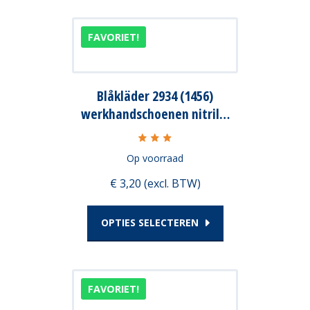
Dit
FAVORIET!
product
heeft
Blåkläder 2934 (1456)
meerdere
werkhandschoenen nitril…
variaties.
Deze
Op voorraad
optie
€ 3,20 (excl. BTW)
kan
gekozen
OPTIES SELECTEREN
worden
op
Dit
FAVORIET!
de
product