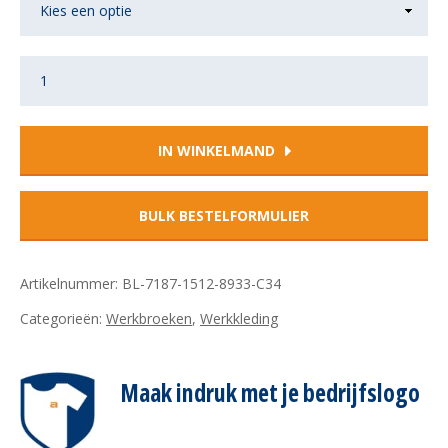
Blåkläder
7187
(1512)
IN WINKELMAND
dames
multinorm
werkbroek
stretch
Artikelnummer:
BL-7187-1512-8933-C34
inherent
Categorieën:
Werkbroeken
,
Werkkleding
aantal
Maak indruk met je bedrijfslogo