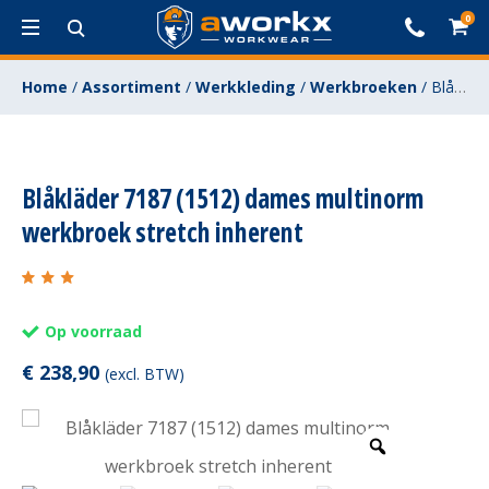
0
Home
/
Assortiment
/
Werkkleding
/
Werkbroeken
/
Blåkläder 7187 (1512) dames multinorm werkbroek stretch inherent
Blåkläder 7187 (1512) dames multinorm
werkbroek stretch inherent
Op voorraad
€
238,90
(excl. BTW)